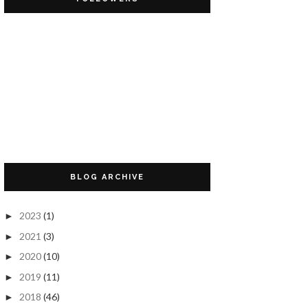
BLOG ARCHIVE
2023
(1)
►
2021
(3)
►
2020
(10)
►
2019
(11)
►
2018
(46)
►