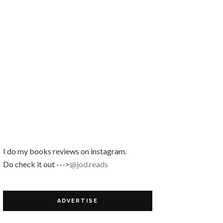
Review Buku | Nefertiti by Lily Haslina Nasir
Cara Mudah Dapatkan No
Pinjaman PTPTN!
October Book Giveaway by Blog
Siqahiqa
Kejutan Daripada Sofinah!
I do my books reviews on instagram.
Do check it out --->
@jod.reads
ADVERTISE