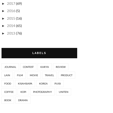
2017
(69)
►
2016
(5)
►
2015
(16)
►
2014
(65)
►
2013
(76)
►
2012
(19)
►
2011
(18)
►
LABELS
2010
(17)
►
2009
(8)
▼
JOURNAL
CONTEST
KARYA
REVIEW
Aug 2009
(1)
►
LAIN
FILM
MOVIE
TRAVEL
PRODUCT
May 2009
(1)
►
FOOD
KISAHSIAPA
KOREA
PUISI
Mar 2009
(1)
►
COFFEE
KOPI
PHOTOGRAPHY
UNITEN
Feb 2009
(2)
▼
Wahai kawanku...!
BOOK
DRAMA
Dunia & wanita berpurdah