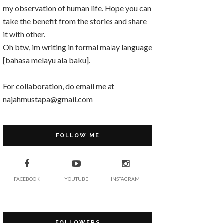
my observation of human life. Hope you can
take the benefit from the stories and share
it with other.
Oh btw, im writing in formal malay language
[bahasa melayu ala baku].
For collaboration, do email me at
najahmustapa@gmail.com
FOLLOW ME
FACEBOOK
YOUTUBE
INSTAGRAM
FOLLOWERS