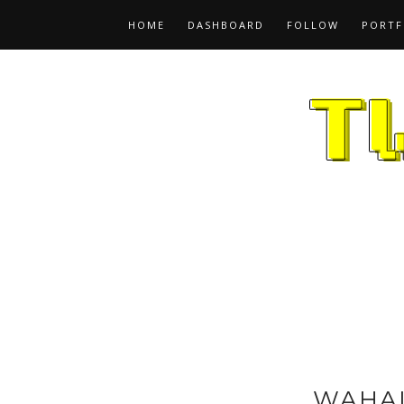
HOME
DASHBOARD
FOLLOW
PORTF
WAHAI