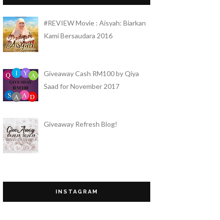
Sis Gee
#REVIEW Movie : Aisyah: Biarkan
Sis Gee Review "The Best Moisturizer"
Untuk Masalah Kulit Berminyak
Kami Bersaudara 2016
QueenBee by Mek
CARA APPLY DAN FUNGSI CC CREAM
YANG TIDAK BERMINYAK HANSAEGEE
Giveaway Cash RM100 by Qiya
NATURE
Saad for November 2017
Nahwal Imtiyaz
Part Time Promoter di Parkson
Angel Pakai Gucci!
Giveaway Refresh Blog!
Doa Itu Bom Nuklear Bagi Orang Mu'min!
AIRA
Cara untuk Memudarkan Parut Jerawat
dengan Produk Antioxidant Serum dari
Sanny & Joleen
Bertamu di Eid, Bangi!
Budak Tomato
INSTAGRAM
Which way is the heaven?
SIQAHIQA