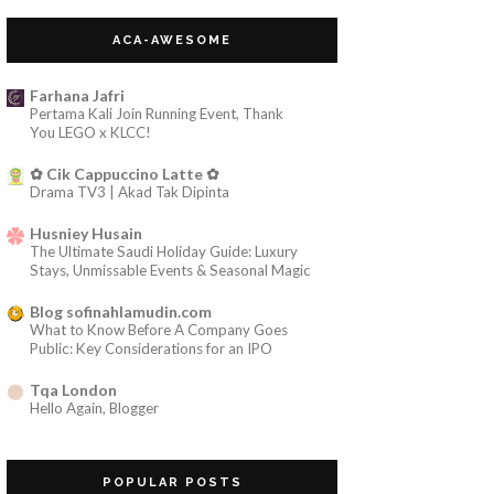
Jan 2009
(3)
►
ACA-AWESOME
2008
(13)
►
Farhana Jafri
Pertama Kali Join Running Event, Thank
You LEGO x KLCC!
✿ Cik Cappuccino Latte ✿
Drama TV3 | Akad Tak Dipinta
Husniey Husain
The Ultimate Saudi Holiday Guide: Luxury
Stays, Unmissable Events & Seasonal Magic
Blog sofinahlamudin.com
What to Know Before A Company Goes
Public: Key Considerations for an IPO
Tqa London
Hello Again, Blogger
sophiamega
Pengabaian dan Kesendirian adalah Orang
POPULAR POSTS
Tuaku