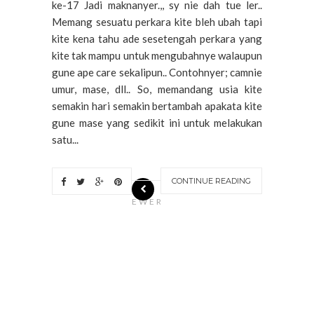
ke-17 Jadi maknanyer.,, sy nie dah tue ler..
Memang sesuatu perkara kite bleh ubah tapi
kite kena tahu ade sesetengah perkara yang
kite tak mampu untuk mengubahnye walaupun
gune ape care sekalipun.. Contohnyer; camnie
umur, mase, dll.. So, memandang usia kite
semakin hari semakin bertambah apakata kite
gune mase yang sedikit ini untuk melakukan
satu...
CONTINUE READING
N
EWER
S
T
O
R
I
E