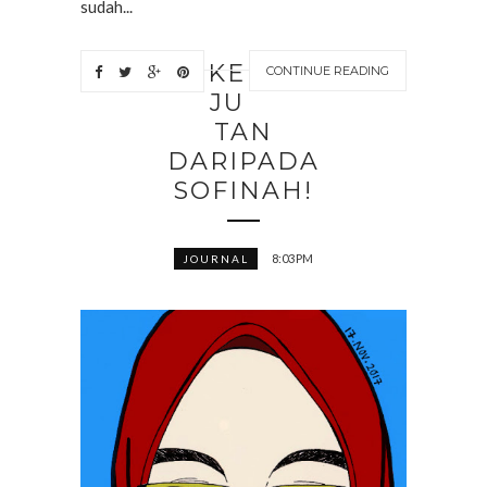
sudah...
KE
CONTINUE READING
JU
TAN
DARIPADA
SOFINAH!
8:03 PM
JOURNAL