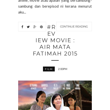
anime, movie atau apalah yang bersambung-
sambung dan berepisod ni kerana menurut
aku...
#R
CONTINUE READING
EV
IEW MOVIE :
AIR MATA
FATIMAH 2015
2:00 PM
FILM