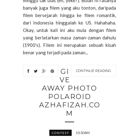
minggu tak ulas (eh, yeke?). Bulan ni rasanya
banyak juga filem yang aku tonton, daripada
filem bersejarah hingga ke filem romantik,
dari Indonesia hinggalah ke US. Hahahaha.
Okay, untuk kali ini aku mula dengan filem
yang berlatarkan masa zaman-zaman dahulu
(1900's). Filem ini merupakan sebuah kisah
benar yang terjadi pada zaman...
GI
CONTINUE READING
VE
AWAY PHOTO
POLAROID
AZHAFIZAH.CO
M
10:30 AM
CONTEST