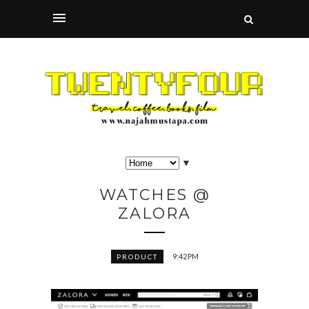
▼
WATCHES @
ZALORA
9:42 PM
PRODUCT