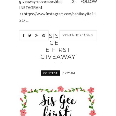
giveaway-november.html 2) FOLLOW
INSTAGRAM
>>https://www.instagram.com/nabilasyifa11
21/ ...
SIS
CONTINUE READING
GE
E FIRST
GIVEAWAY
12:25 AM
CONTEST