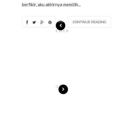
berfikir, aku akhirnya memilih...
CONTINUE READING
N
EWER
S
T
O
R
I
E
S
OLDE
R
S
T
O
R
I