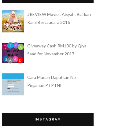
Sis Gee
#REVIEW Movie : Aisyah: Biarkan
Sis Gee Review "The Best Moisturizer"
Untuk Masalah Kulit Berminyak
Kami Bersaudara 2016
QueenBee by Mek
CARA APPLY DAN FUNGSI CC CREAM
YANG TIDAK BERMINYAK HANSAEGEE
Giveaway Cash RM100 by Qiya
NATURE
Saad for November 2017
Nahwal Imtiyaz
Part Time Promoter di Parkson
Angel Pakai Gucci!
Cara Mudah Dapatkan No
Doa Itu Bom Nuklear Bagi Orang Mu'min!
Pinjaman PTPTN!
AIRA
Cara untuk Memudarkan Parut Jerawat
dengan Produk Antioxidant Serum dari
Sanny & Joleen
Giveaway Refresh Blog!
Budak Tomato
INSTAGRAM
Which way is the heaven?
SIQAHIQA