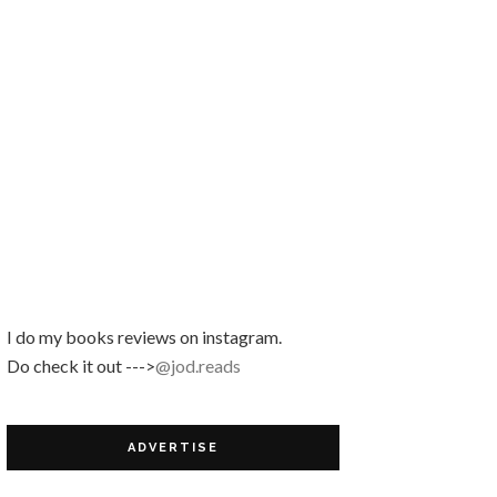
Review Buku | Nefertiti by Lily Haslina Nasir
Bertamu di Eid, Bangi!
Guess My Weight Giveaway
Kejutan Daripada Sofinah!
I do my books reviews on instagram.
Do check it out --->
@jod.reads
ADVERTISE