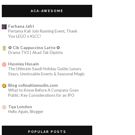
2008
(13)
►
ACA-AWESOME
Farhana Jafri
Pertama Kali Join Running Event, Thank
You LEGO x KLCC!
✿ Cik Cappuccino Latte ✿
Drama TV3 | Akad Tak Dipinta
Husniey Husain
The Ultimate Saudi Holiday Guide: Luxury
Stays, Unmissable Events & Seasonal Magic
Blog sofinahlamudin.com
What to Know Before A Company Goes
Public: Key Considerations for an IPO
Tqa London
Hello Again, Blogger
sophiamega
Pengabaian dan Kesendirian adalah Orang
POPULAR POSTS
Tuaku