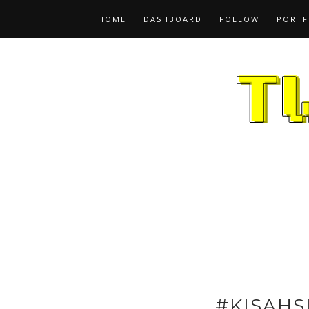
HOME
DASHBOARD
FOLLOW
PORTF
#KISAHSI