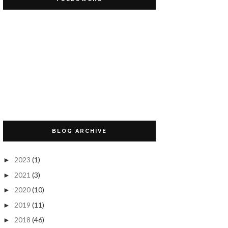
BLOG ARCHIVE
2023
(1)
►
2021
(3)
►
2020
(10)
►
2019
(11)
►
2018
(46)
►