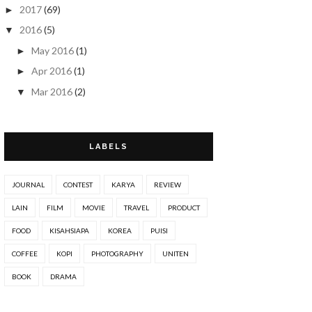
2017
(69)
►
2016
(5)
▼
May 2016
(1)
►
Apr 2016
(1)
►
Mar 2016
(2)
▼
#KISAHSIAPA 16 : KUTUK
#KISAHSIAPA 15 : IKHLAS
LABELS
Feb 2016
(1)
►
2015
(16)
►
JOURNAL
CONTEST
KARYA
REVIEW
2014
(65)
►
LAIN
FILM
MOVIE
TRAVEL
PRODUCT
2013
(76)
►
FOOD
KISAHSIAPA
KOREA
PUISI
2012
(19)
►
COFFEE
KOPI
PHOTOGRAPHY
UNITEN
2011
(18)
►
BOOK
DRAMA
2010
(17)
►
2009
(8)
►