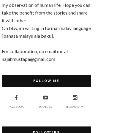
my observation of human life. Hope you can
take the benefit from the stories and share
it with other.
Oh btw, im writing in formal malay language
[bahasa melayu ala baku].
For collaboration, do email me at
najahmustapa@gmail.com
FOLLOW ME
FACEBOOK
YOUTUBE
INSTAGRAM
FOLLOWERS