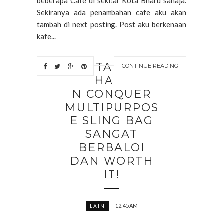
beberapa Cafe di sekitar Kota Bharu sahaja.
Sekiranya ada penambahan cafe aku akan
tambah di next posting. Post aku berkenaan
kafe...
TA
CONTINUE READING
HA
N CONQUER
MULTIPURPOS
E SLING BAG
SANGAT
BERBALOI
DAN WORTH
IT!
12:45 AM
LAIN