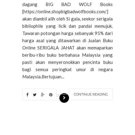
dagang BIG BAD WOLF Books
[https://online.shopbigbadwolfbooks.com/]
akan diambil alih oleh Si gala, seekor serigala
bibliophile yang licik dan pandai memujuk.
Tawaran potongan harga sebanyak 95% dari
harga asal yang ditawarkan di Jualan Buku
Online SERIGALA JAHAT akan memaparkan
beribu-ribu buku berbahasa Malaysia yang
pasti akan menyeronokkan pencinta buku
bagi semua peringkat umur di negara
Malaysia.Bertujuan...
CONTINUE READING
OLDE
R
S
T
O
R