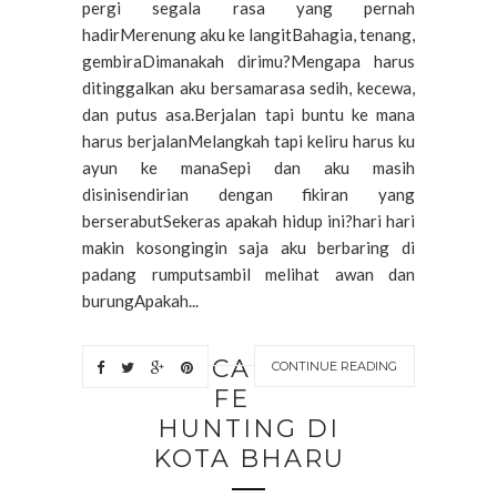
pergi segala rasa yang pernah
hadirMerenung aku ke langitBahagia, tenang,
gembiraDimanakah dirimu?Mengapa harus
ditinggalkan aku bersamarasa sedih, kecewa,
dan putus asa.Berjalan tapi buntu ke mana
harus berjalanMelangkah tapi keliru harus ku
ayun ke manaSepi dan aku masih
disinisendirian dengan fikiran yang
berserabutSekeras apakah hidup ini?hari hari
makin kosongingin saja aku berbaring di
padang rumputsambil melihat awan dan
burungApakah...
CA
CONTINUE READING
FE
HUNTING DI
KOTA BHARU