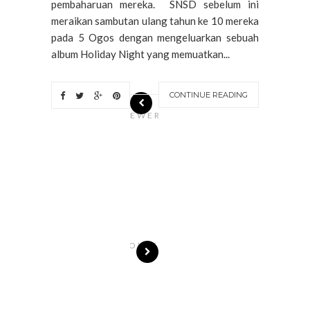
pembaharuan mereka. SNSD sebelum ini
meraikan sambutan ulang tahun ke 10 mereka
pada 5 Ogos dengan mengeluarkan sebuah
album Holiday Night yang memuatkan...
CONTINUE READING
N
EWER
S
T
O
R
I
E
S
OLDE
R
S
T