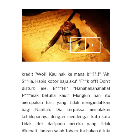
kredit "Woi! Kau nak ke mana b**i?!!" "Ah,
S**lla. Habis kotor baju aku" "F**k off! Don't
disturb me, B***H!" "Hahahahahahaha!
P***mak betulla kau!" Mungkin hari itu
merupakan hari yang tidak mengindahkan
bagi Nabilah. Dia terpaksa memulakan
kehidupannya dengan mendengar kata-kata
tidak elok daripada mereka yang tidak
dikenali. Jangan salah faham, itu bukan dituju