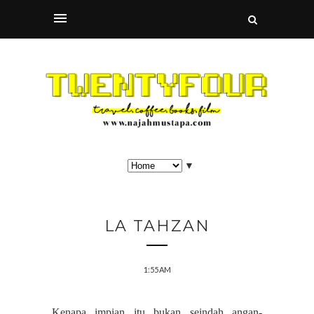
▼
LA TAHZAN
1:55 AM
Kenapa impian itu bukan seindah angan-