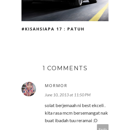
#KISAHSIAPA 17 : PATUH
1 COMMENTS
MORMOR
June 10, 2013 at 11:50 PM
solat berjemaah ni best ekceli .
kita rasa mcm bersemangat nak
buat ibadah tuu reramai :D
Reply