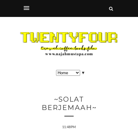
▼
~SOLAT
BERJEMAAH~
11:48 PM