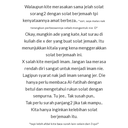
Walaupun kite merasakan sama jelah solat
sorang2 dengan solat berjemaah tpi
kenyataannya amat berbeza..
*sori, saya malas nak
terangkan perbezaannya sebab mengantuk nie :D*
Okay, mungkin ade yang kate, kat surau di
kuliah die x der yang buat solat jemaah. Itu
menunjukkan kitala yang kena menggerakkan
solat berjemaah ini.
X salah kite menjadi imam. Jangan laa merasa
rendah diri sangat untuk menjadi imam nie.
Lagipun syarat nak jadi imam senang jer. Die
hanya perlu membaca Al-fatihah dengan
betul dan mengetahui rukun solat dengan
sempurna. Tu jee.. Tak susah pun..
Tak perlu surah panjang2 jika tak mampu..
Kita hanya inginkan kelebihan solat
berjemaah itu.
*tapi lebih afdal kite baca surah lain selain dari 3 qul*