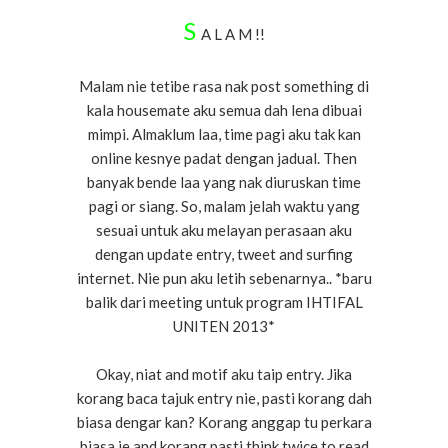
S
A L A M !!
Malam nie tetibe rasa nak post something di
kala housemate aku semua dah lena dibuai
mimpi. Almaklum laa, time pagi aku tak kan
online kesnye padat dengan jadual. Then
banyak bende laa yang nak diuruskan time
pagi or siang. So, malam jelah waktu yang
sesuai untuk aku melayan perasaan aku
dengan update entry, tweet and surfing
internet. Nie pun aku letih sebenarnya.. *baru
balik dari meeting untuk program IHTIFAL
UNITEN 2013*
Okay, niat and motif aku taip entry. Jika
korang baca tajuk entry nie, pasti korang dah
biasa dengar kan? Korang anggap tu perkara
biasa je and korang pasti think twice to read