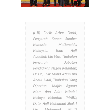
(L-R) Encik Azhar Darbi,
Pengarah Kanan Sumber
Manusia, McDonald’s
Malaysia; Tuan Haji
Abdullah bin Mat, Timbalan
Pengarah, Jabatan
Pendidikan Negeri Kelantan;
Dr Haji Nik Mohd Azlan bin
Abdul Hadi, Timbalan Yang
Dipertua, Majlis Agama
Islam dan Adat Istiadat
Melayu Kelantan (MAIK);
Dato’ Haji Mohamad Shukri
bin Mohamad, Mufti