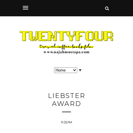
▼
LIEBSTER
AWARD
9:01 PM