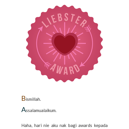
B
ismillah.
A
ssalamualaikum.
Haha, hari nie aku nak bagi awards kepada