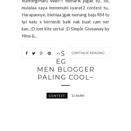
RunningMan) Wah!!! menarik jugak tu.. So,
mulalaa saya memenuhi syarat2 contest tu..
Harapannye, blehlaa jgak menang baju RM tu
tpi kalu x bernasib baik nak buat cam ner
kan..:D Jom kite sertai :D Simple Giveaway by
Nina &...
~S
CONTINUE READING
EG
MEN BLOGGER
PALING COOL~
11:46 AM
CONTEST