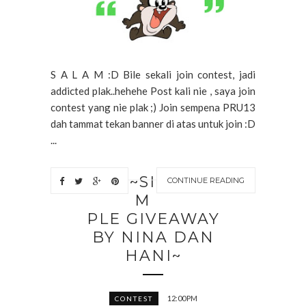
S A L A M :D Bile sekali join contest, jadi
addicted plak..hehehe Post kali nie , saya join
contest yang nie plak ;) Join sempena PRU13
dah tammat tekan banner di atas untuk join :D
...
~SI
CONTINUE READING
M
PLE GIVEAWAY
BY NINA DAN
HANI~
12:00 PM
CONTEST