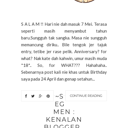
S A L A M !! Hari nie dah masuk 7 Mei. Terasa
seperti masih menyambut tahun
baru.Sungguh tak sangka. Masa nie sungguh
memancung diriku.. Bile tengok jer tajuk
entry, tetibe jer rase pelik. Anniversary? for
what? Nak kate dah kahwin, umur masih muda
*18*.. So, for WHAT??? Hahahaha..
Sebenarnya post kali nie khas untuk Birthday
saya pada 24 April dan genap setahun...
~S
CONTINUE READING
EG
MEN :
KENALAN
BLOGGER ,