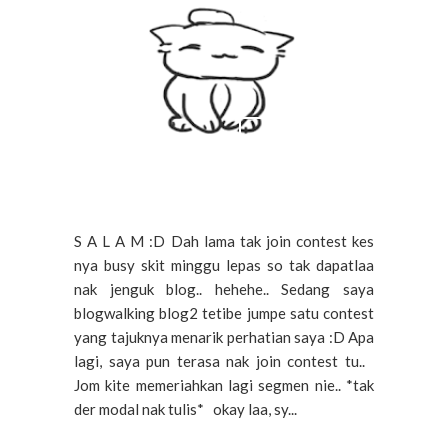
S A L A M :D Dah lama tak join contest kes
nya busy skit minggu lepas so tak dapatlaa
nak jenguk blog.. hehehe.. Sedang saya
blogwalking blog2 tetibe jumpe satu contest
yang tajuknya menarik perhatian saya :D Apa
lagi, saya pun terasa nak join contest tu..
Jom kite memeriahkan lagi segmen nie.. *tak
der modal nak tulis* okay laa, sy...