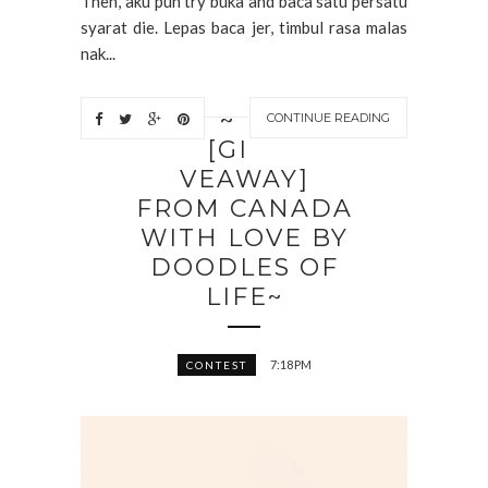
Then, aku pun try buka and baca satu persatu
syarat die. Lepas baca jer, timbul rasa malas
nak...
~
CONTINUE READING
[GI
VEAWAY]
FROM CANADA
WITH LOVE BY
DOODLES OF
LIFE~
7:18 PM
CONTEST