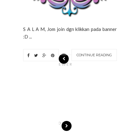
S A L A M, Jom join dgn klikkan pada banner
:D ...
CONTINUE READING
N
EWER
S
T
O
R
I
E
S
OLDE
R
S