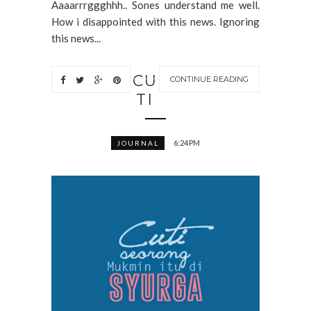
Aaaarrrggghhh.. Sones understand me well.
How i disappointed with this news. Ignoring
this news...
CU
CONTINUE READING
TI
6:24 PM
JOURNAL