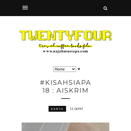
▼
#KISAHSIAPA
18 : AISKRIM
11:06 PM
KARYA