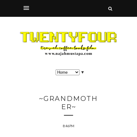
▼
~GRANDMOTH
ER~
8:46 PM