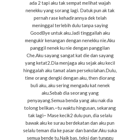
ada 2 tapi aku tak sempat melihat wajah
nenekku yang sorang lagi. Datuk pun ak tak
pernah rase kehadirannya dek telah
meninggal terlebih dulu tanpa saying
GoodBye untuk aku.Jadi tinggallah aku
mengukir kenangan dengan nenekku nie.Aku
panggil nenek ku nie dengan panggilan
Che.Aku sayang sangat kat die dan sayang
yang ketat2.Dia menjaga aku sejak aku kecil
hinggalah aku tamat alam persekolahan.Dulu,
time orang dengki dengan aku, then diorang
buli aku, aku sering mengadu kat nenek
aku.Sebab dia seorang yang
penyayang.Semua benda yang aku nak dia
tolong belikan.~tu waktu hingusan, sekarang
tak lagi~ Mase kecik2 dulu pun, dia selalu
bawak aku ke surau berdekatan dan aku pun
selalu teman dia ke pasar dan bandar.Aku suka
semua bende tu.Naik bas, teksi dan tunggu