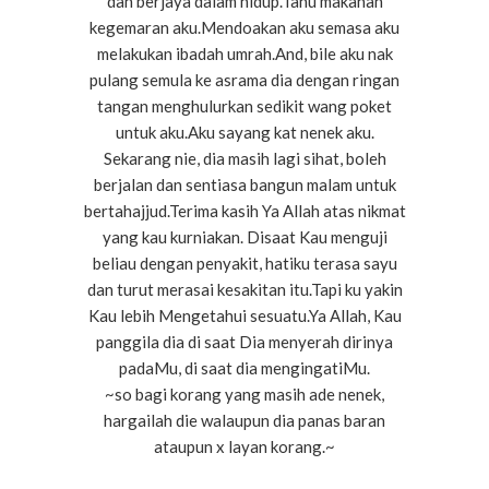
dan berjaya dalam hidup.Tahu makanan
kegemaran aku.Mendoakan aku semasa aku
melakukan ibadah umrah.And, bile aku nak
pulang semula ke asrama dia dengan ringan
tangan menghulurkan sedikit wang poket
untuk aku.Aku sayang kat nenek aku.
Sekarang nie, dia masih lagi sihat, boleh
berjalan dan sentiasa bangun malam untuk
bertahajjud.Terima kasih Ya Allah atas nikmat
yang kau kurniakan. Disaat Kau menguji
beliau dengan penyakit, hatiku terasa sayu
dan turut merasai kesakitan itu.Tapi ku yakin
Kau lebih Mengetahui sesuatu.Ya Allah, Kau
panggila dia di saat Dia menyerah dirinya
padaMu, di saat dia mengingatiMu.
~so bagi korang yang masih ade nenek,
hargailah die walaupun dia panas baran
ataupun x layan korang.~