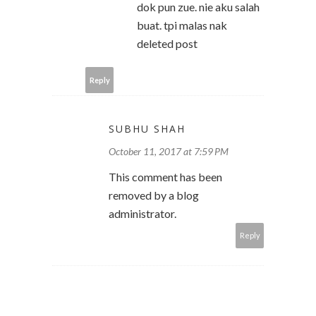
dok pun zue. nie aku salah
buat. tpi malas nak
deleted post
Reply
SUBHU SHAH
October 11, 2017 at 7:59 PM
This comment has been
removed by a blog
administrator.
Reply