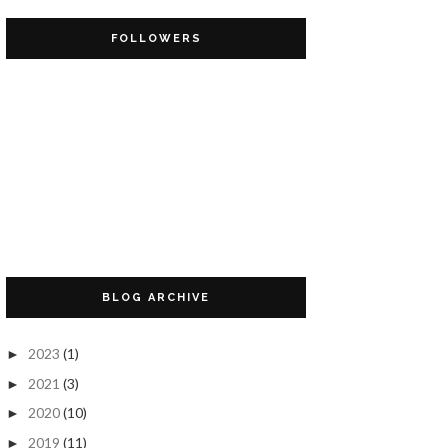
FOLLOWERS
BLOG ARCHIVE
2023
(1)
►
2021
(3)
►
2020
(10)
►
2019
(11)
►