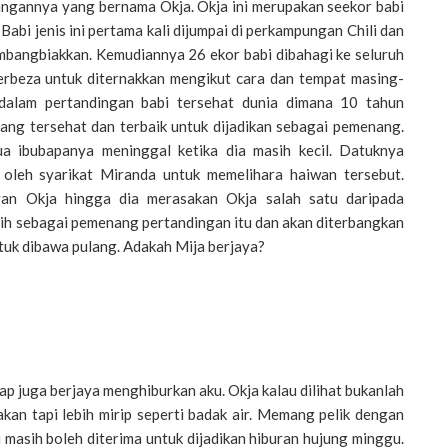
ngannya yang bernama Okja. Okja ini merupakan seekor babi
abi jenis ini pertama kali dijumpai di perkampungan Chili dan
bangbiakkan. Kemudiannya 26 ekor babi dibahagi ke seluruh
rbeza untuk diternakkan mengikut cara dan tempat masing-
 dalam pertandingan babi tersehat dunia dimana 10 tahun
yang tersehat dan terbaik untuk dijadikan sebagai pemenang.
ua ibubapanya meninggal ketika dia masih kecil. Datuknya
 oleh syarikat Miranda untuk memelihara haiwan tersebut.
an Okja hingga dia merasakan Okja salah satu daripada
pilih sebagai pemenang pertandingan itu dan akan diterbangkan
tuk dibawa pulang. Adakah Mija berjaya?
ap juga berjaya menghiburkan aku. Okja kalau dilihat bukanlah
kan tapi lebih mirip seperti badak air. Memang pelik dengan
i masih boleh diterima untuk dijadikan hiburan hujung minggu.