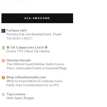
#REVIEW Movie : 99 Cahaya Di Langit
Eropa 2013
ACA-AWESOME
#REVIEW Movie : Interchange 2016
Farhana Jafri
SUPPORT ME!! POKUCU Contest
Pertama Kali Join Running Event, Thank
You LEGO x KLCC!
#REVIEW Movie : Adiwiraku 2017
✿ Cik Cappuccino Latte ✿
Drama TV3 | Akad Tak Dipinta
First Beauty Box Giveaway by Us with
Love ❤
Husniey Husain
The Ultimate Saudi Holiday Guide: Luxury
#REVIEW Movie : Sepatu Dahlan 2014
Stays, Unmissable Events & Seasonal Magic
Blog sofinahlamudin.com
Giveaway Paling Gedik
What to Know Before A Company Goes
Public: Key Considerations for an IPO
Segmen Pencarian Bloglist by ombak
Bergigi
Tqa London
Hello Again, Blogger
#MYCYBERSALE 2017 | Malaysia’s
sophiamega