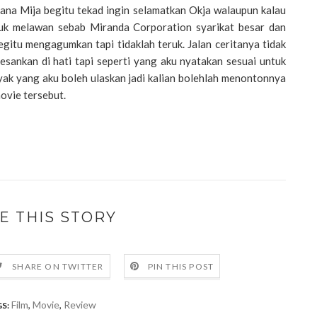
mana Mija begitu tekad ingin selamatkan Okja walaupun kalau
ntuk melawan sebab Miranda Corporation syarikat besar dan
egitu mengagumkan tapi tidaklah teruk. Jalan ceritanya tidak
ankan di hati tapi seperti yang aku nyatakan sesuai untuk
nyak yang aku boleh ulaskan jadi kalian bolehlah menontonnya
movie tersebut.
E THIS STORY
SHARE ON TWITTER
PIN THIS POST
Film
,
Movie
,
Review
S: