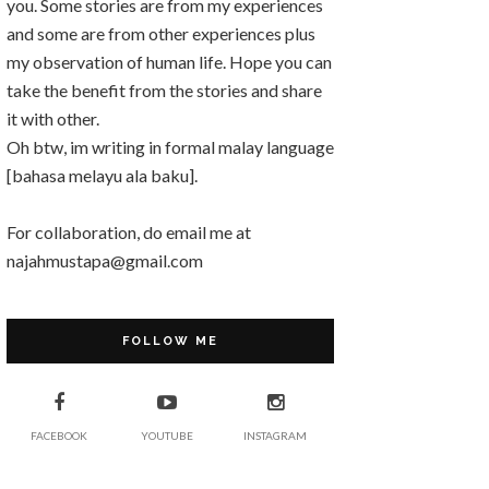
you. Some stories are from my experiences
and some are from other experiences plus
my observation of human life. Hope you can
take the benefit from the stories and share
it with other.
Oh btw, im writing in formal malay language
[bahasa melayu ala baku].
For collaboration, do email me at
najahmustapa@gmail.com
FOLLOW ME
FACEBOOK
YOUTUBE
INSTAGRAM