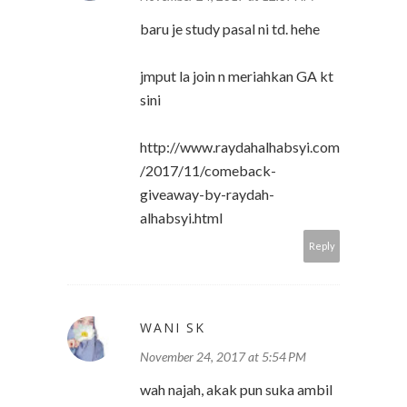
baru je study pasal ni td. hehe
jmput la join n meriahkan GA kt
sini
http://www.raydahalhabsyi.com
/2017/11/comeback-
giveaway-by-raydah-
alhabsyi.html
Reply
WANI SK
November 24, 2017 at 5:54 PM
wah najah, akak pun suka ambil