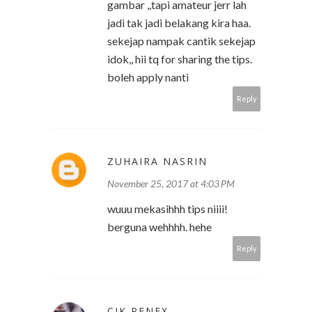
gambar ,,tapi amateur jerr lah
jadi tak jadi belakang kira haa.
sekejap nampak cantik sekejap
idok,, hii tq for sharing the tips.
boleh apply nanti
Reply
ZUHAIRA NASRIN
November 25, 2017 at 4:03 PM
wuuu mekasihhh tips niiii!
berguna wehhhh. hehe
Reply
CIK RENEX