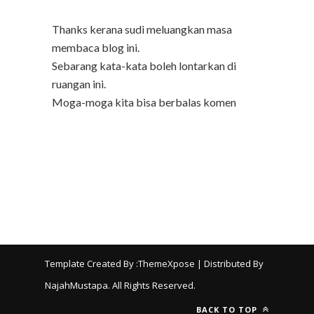
Thanks kerana sudi meluangkan masa
membaca blog ini.
Sebarang kata-kata boleh lontarkan di
ruangan ini.
Moga-moga kita bisa berbalas komen
Template Created By :
ThemeXpose
| Distributed By
NajahMustapa
. All Rights Reserved.
BACK TO TOP